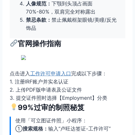
人像规范：
下颚到头顶占画面
70%-80%，双肩完全对称露出
禁忌条款：
禁止佩戴框架眼镜/美瞳/反光
饰品
官网操作指南
点击进入
工作许可申请入口
完成以下步骤：
1. 注册IRF账户并实名认证
2. 上传PDF版申请表及公证文件
3. 提交证件照时选择【Employment】分类
99%过审的制照秘笈
使用「可立图证件照」小程序：
①
搜索规格：
输入“卢旺达签证-工作许可”