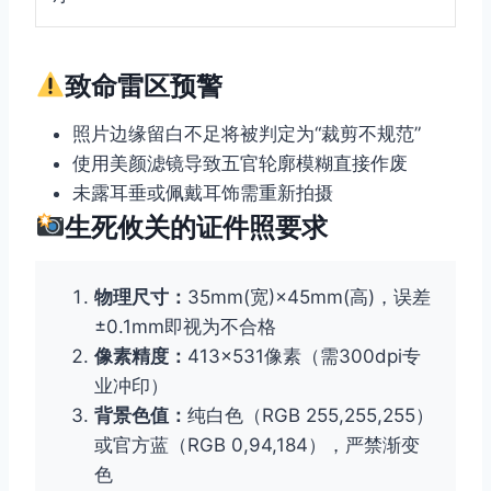
致命雷区预警
照片边缘留白不足将被判定为“裁剪不规范”
使用美颜滤镜导致五官轮廓模糊直接作废
未露耳垂或佩戴耳饰需重新拍摄
生死攸关的证件照要求
物理尺寸：
35mm(宽)×45mm(高)，误差
±0.1mm即视为不合格
像素精度：
413×531像素（需300dpi专
业冲印）
背景色值：
纯白色（RGB 255,255,255）
或官方蓝（RGB 0,94,184），严禁渐变
色