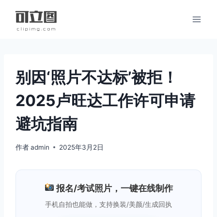
跳
到
内
容
别因‘照片不达标’被拒！
2025卢旺达工作许可申请
避坑指南
作者
admin
2025年3月2日
报名/考试照片，一键在线制作
手机自拍也能做，支持换装/美颜/生成回执